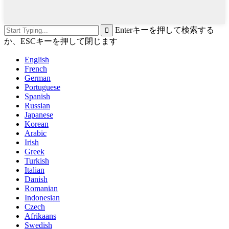
Enterキーを押して検索する
か、ESCキーを押して閉じます
English
French
German
Portuguese
Spanish
Russian
Japanese
Korean
Arabic
Irish
Greek
Turkish
Italian
Danish
Romanian
Indonesian
Czech
Afrikaans
Swedish