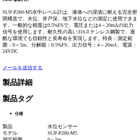
SUP-P260-M5水中レベル計は、液体への浸漬に耐える完全密
閉構造で、水位、井戸深、地下水位などの測定に使用できま
す。一般的な精度は0.5%FSで、電圧または4～20mAの出力
信号を使用します。耐久性の高い316ステンレス鋼製で、過
酷な環境でも信頼性と長寿命を実現します。特長：測定範
囲：0～5m、分解能：0.5%FS、出力信号：4～20mA、電源：
24VDC
メールを送信する
製品詳細
製品タグ
仕様
製品
水位センサー
モデル
SUP-P260-M5
測定範囲
0～5m