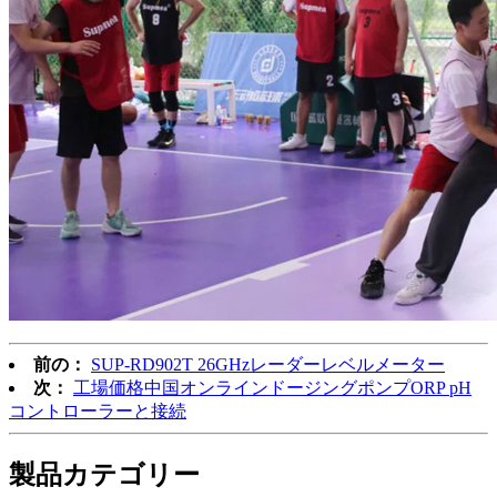
前の：
SUP-RD902T 26GHzレーダーレベルメーター
次：
工場価格中国オンラインドージングポンプORP pH
コントローラーと接続
製品
カテゴリー