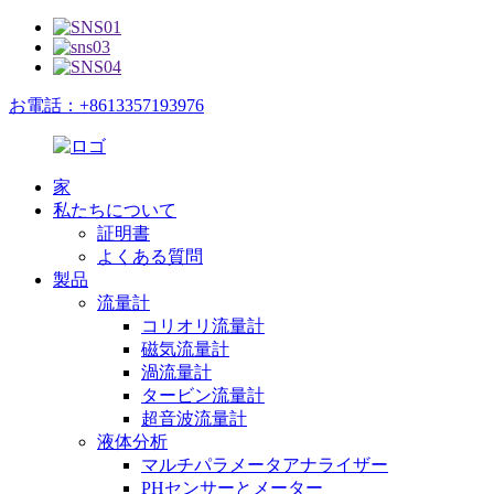
お電話：+8613357193976
家
私たちについて
証明書
よくある質問
製品
流量計
コリオリ流量計
磁気流量計
渦流量計
タービン流量計
超音波流量計
液体分析
マルチパラメータアナライザー
PHセンサーとメーター