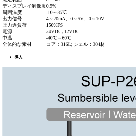
ディスプレイ解像度
0.5%
周囲温度
-10～85℃
出力信号
4～20mA、0～5V、0～10V
圧力過負荷
150%FS
電源
24VDC; 12VDC
中温
-40℃～60℃
全体的な素材
コア：316L; シェル：304材
導入