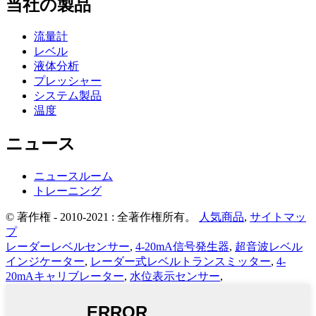
当社の製品
流量計
レベル
液体分析
プレッシャー
システム製品
温度
ニュース
ニュースルーム
トレーニング
© 著作権 - 2010-2021 : 全著作権所有。
人気商品
,
サイトマッ
プ
レーダーレベルセンサー
,
4-20mA信号発生器
,
超音波レベル
インジケーター
,
レーダー式レベルトランスミッター
,
4-
20mAキャリブレーター
,
水位表示センサー
,