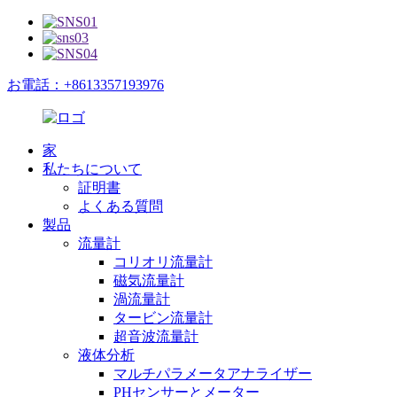
お電話：+8613357193976
家
私たちについて
証明書
よくある質問
製品
流量計
コリオリ流量計
磁気流量計
渦流量計
タービン流量計
超音波流量計
液体分析
マルチパラメータアナライザー
PHセンサーとメーター