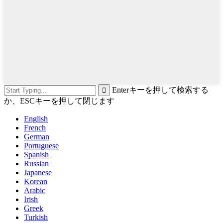
Enterキーを押して検索する
か、ESCキーを押して閉じます
English
French
German
Portuguese
Spanish
Russian
Japanese
Korean
Arabic
Irish
Greek
Turkish