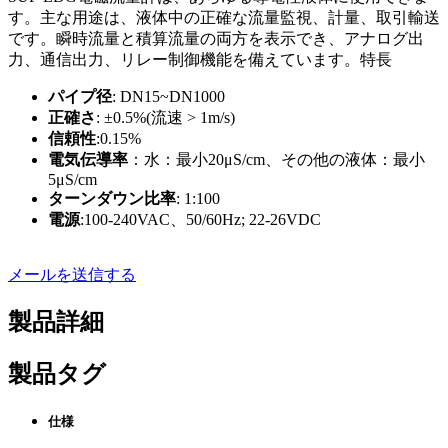
す。主な用途は、液体中の正確な流量監視、計量、取引輸送
です。瞬時流量と積算流量の両方を表示でき、アナログ出
力、通信出力、リレー制御機能を備えています。特長
パイプ径
: DN15~DN1000
正確さ
: ±0.5%(流速 > 1m/s)
信頼性
:0.15%
電気伝導率
：水：最小20μS/cm、その他の液体：最小
5μS/cm
ターンダウン比率
: 1:100
電源
:100-240VAC、50/60Hz; 22-26VDC
メールを送信する
製品詳細
製品タグ
仕様