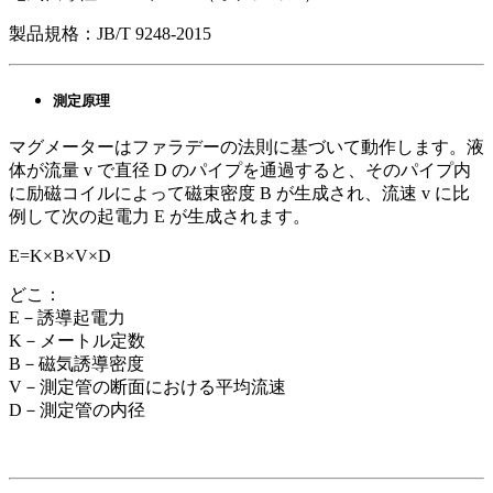
製品規格：JB/T 9248-2015
測定原理
マグメーターはファラデーの法則に基づいて動作します。液
体が流量 v で直径 D のパイプを通過すると、そのパイプ内
に励磁コイルによって磁束密度 B が生成され、流速 v に比
例して次の起電力 E が生成されます。
E=K×B×V×D
どこ：
E－誘導起電力
K－メートル定数
B－磁気誘導密度
V－測定管の断面における平均流速
D－測定管の内径