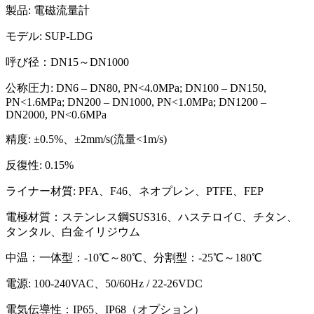
製品: 電磁流量計
モデル: SUP-LDG
呼び径：DN15～DN1000
公称圧力: DN6 – DN80, PN<4.0MPa; DN100 – DN150,
PN<1.6MPa; DN200 – DN1000, PN<1.0MPa; DN1200 –
DN2000, PN<0.6MPa
精度: ±0.5%、±2mm/s(流量<1m/s)
反復性: 0.15%
ライナー材質: PFA、F46、ネオプレン、PTFE、FEP
電極材質：ステンレス鋼SUS316、ハステロイC、チタン、
タンタル、白金イリジウム
中温：一体型：-10℃～80℃、分割型：-25℃～180℃
電源: 100-240VAC、50/60Hz / 22-26VDC
電気伝導性：IP65、IP68（オプション）