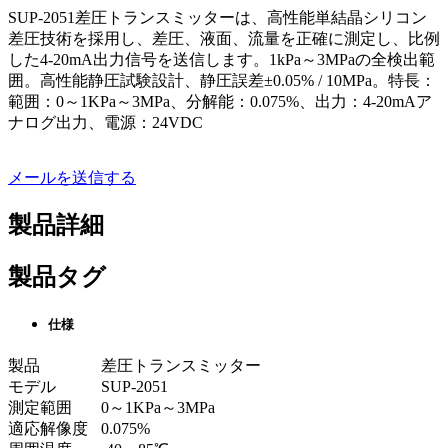
SUP-2051差圧トランスミッターは、高性能単結晶シリコン
差圧技術を採用し、差圧、液面、流量を正確に測定し、比例
した4-20mA出力信号を送信します。1kPa～3MPaの全検出範
囲。高性能静圧試験設計、静圧誤差±0.05% / 10MPa。特長：
範囲：0～1KPa～3MPa、分解能：0.075%、出力：4-20mAア
ナログ出力、電源：24VDC
メールを送信する
製品詳細
製品タグ
仕様
製品
差圧トランスミッター
モデル
SUP-2051
測定範囲
0～1KPa～3MPa
適応解像度
0.075%