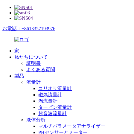
お電話：+8613357193976
家
私たちについて
証明書
よくある質問
製品
流量計
コリオリ流量計
磁気流量計
渦流量計
タービン流量計
超音波流量計
液体分析
マルチパラメータアナライザー
PHセンサーとメーター