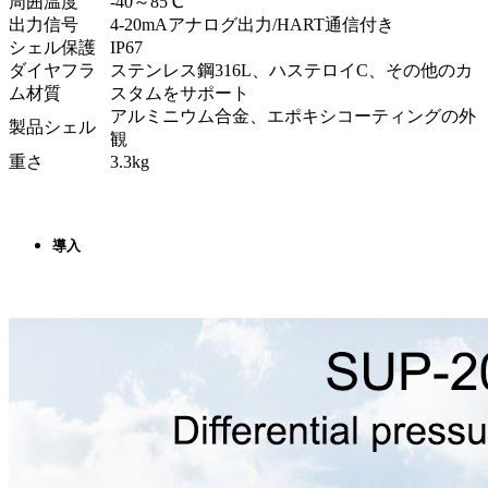
周囲温度
-40～85℃
出力信号
4-20mAアナログ出力/HART通信付き
シェル保護
IP67
ダイヤフラ
ステンレス鋼316L、ハステロイC、その他のカ
ム材質
スタムをサポート
アルミニウム合金、エポキシコーティングの外
製品シェル
観
重さ
3.3kg
導入