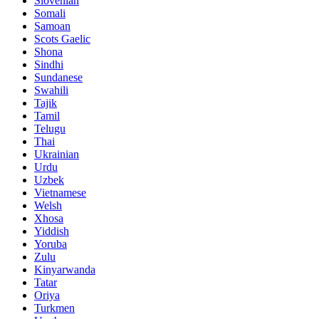
Slovenian
Somali
Samoan
Scots Gaelic
Shona
Sindhi
Sundanese
Swahili
Tajik
Tamil
Telugu
Thai
Ukrainian
Urdu
Uzbek
Vietnamese
Welsh
Xhosa
Yiddish
Yoruba
Zulu
Kinyarwanda
Tatar
Oriya
Turkmen